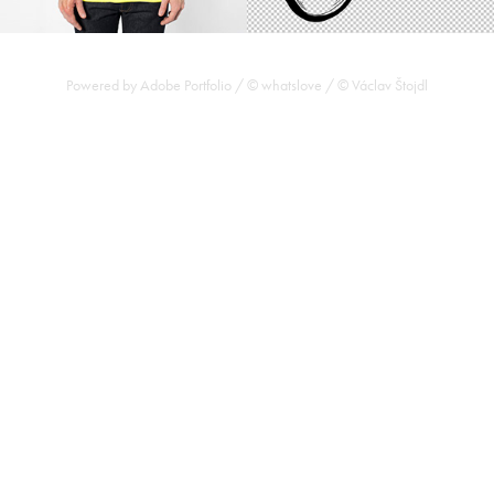
Powered by
Adobe Portfolio
/ © whatslove / © Václav Štojdl